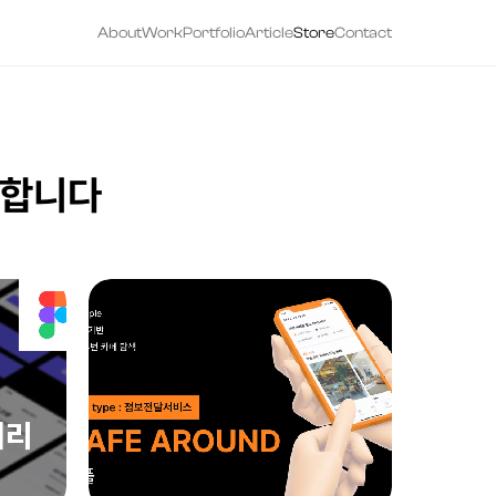
About
Work
Portfolio
Article
Store
Contact
공합니다