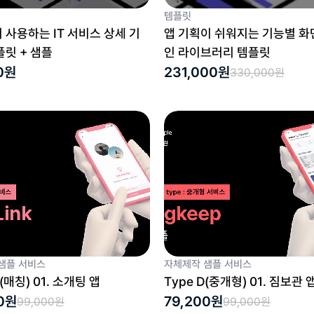
템플릿
 사용하는 IT 서비스 상세 기
앱 기획이 쉬워지는 기능별 화
플릿 + 샘플
인 라이브러리 템플릿
0원
231,000원
330,000원
샘플 서비스
자체제작 샘플 서비스
C(매칭) 01. 소개팅 앱
Type D(중개형) 01. 짐보관 
0원
79,200원
99,000원
99,000원